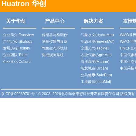
Huatron 华创
关于华创
产品中心
解决方案
友情
企业简介 Overview
传感器与检测仪
气象水文(HydroMet)
WMO世
产品定位 Strategy
测量仪器与设备
生态环境(EnviroMet)
WMO·
发展历程 History
气象生态环境站
交通天气(TacMet)
HMEI·
企业团队 Team
集成观测系统
农业气象(AgroMet)
中国气象
企业文化 Culture
海洋观测(Marine)
中国生态
智慧城市(Urban)
中国采招
公共健康(SafePub)
工业能源(InduMet)
京ICP备09059701号-1
© 2003- 2026北京华创维想科技开发有限责任公司 版权所有