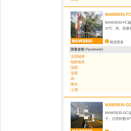
MAWS830-
MAWS830
水气、风、雨量
阅读更多
测量参数 Parameter
太阳辐射
辐射相关
温度
湿度
风
降水
土壤
MAWS830-
MAWS830
子、日照时数等