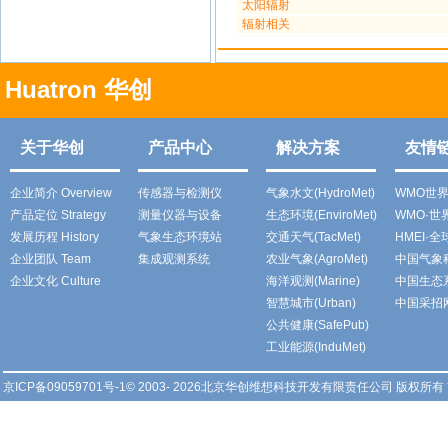
太阳辐射
辐射相关
Huatron 华创
关于华创
产品中心
解决方案
友情
企业简介 Overview
传感器与检测仪
气象水文(HydroMet)
WMO世
产品定位 Strategy
测量仪器与设备
生态环境(EnviroMet)
WMO·
发展历程 History
气象生态环境站
交通天气(TacMet)
HMEI·
企业团队 Team
集成观测系统
农业气象(AgroMet)
中国气象
企业文化 Culture
海洋观测(Marine)
中国生态
智慧城市(Urban)
中国采招
公共健康(SafePub)
工业能源(InduMet)
京ICP备09059701号-1
© 2003- 2026北京华创维想科技开发有限责任公司 版权所有